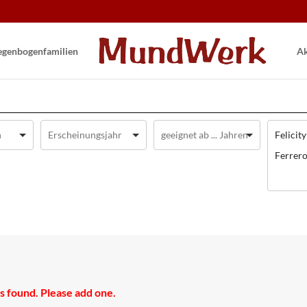
gen­bogen­familien
Ak
Felicit
Ferrer
 found. Please add one.