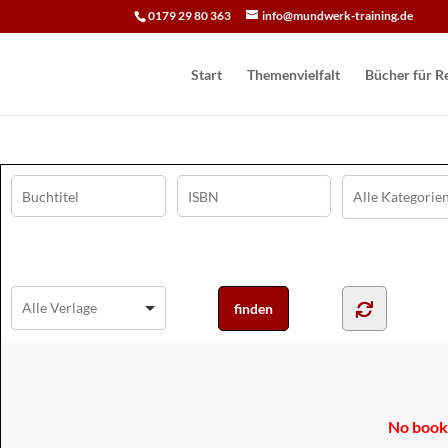
0179 29 80 363
info@mundwerk-training.de
Start
Themenvielfalt
Bücher für Re
No books