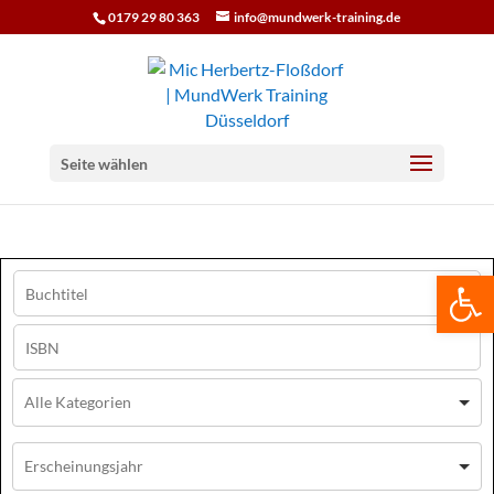
0179 29 80 363
info@mundwerk-training.de
Seite wählen
We