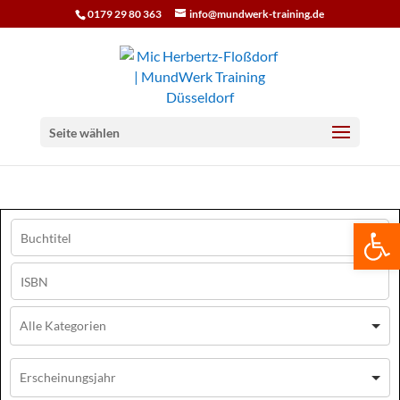
0179 29 80 363
info@mundwerk-training.de
Seite wählen
We