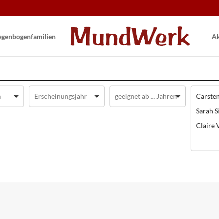
gen­bogen­familien
Ak
Carsten
Sarah S
Claire 