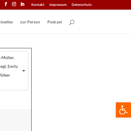
Kontakt
Impressum
Datenschutz
tuelles
zur Person
Podcast
 Müller,
iegl, Emily
Völker
We