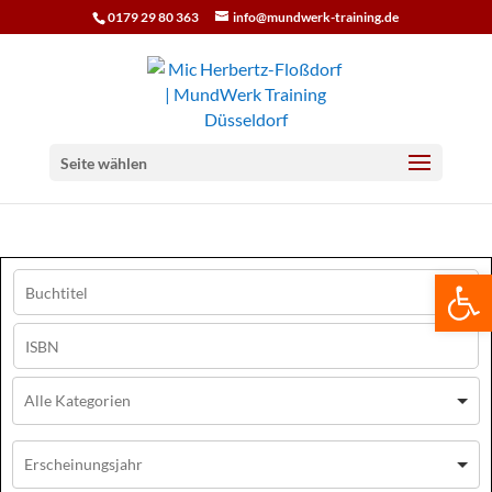
0179 29 80 363
info@mundwerk-training.de
Seite wählen
We