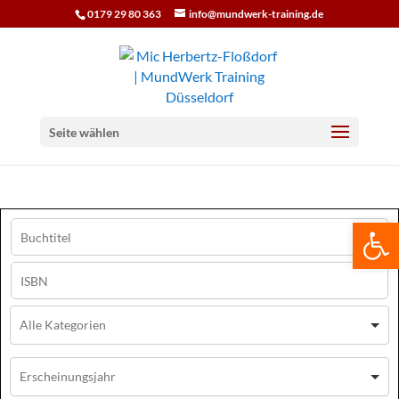
0179 29 80 363
info@mundwerk-training.de
Seite wählen
We