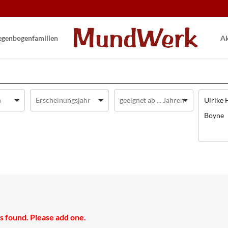
gen­bogen­familien
Ak
Ulrike 
Boyne
 found. Please add one.