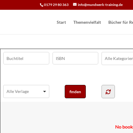
0179 29 80 363
info@mundwerk-training.de
Start
Themenvielfalt
Bücher für Re
No books