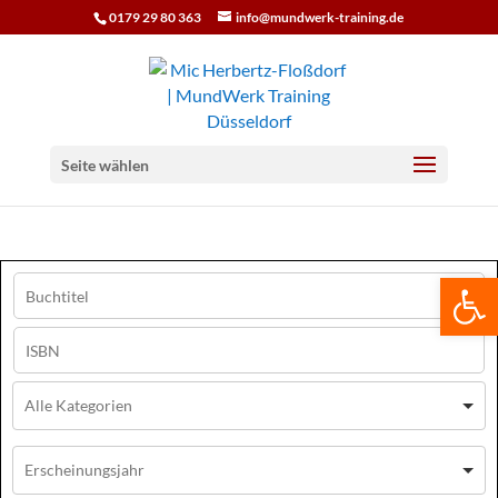
0179 29 80 363
info@mundwerk-training.de
Seite wählen
We