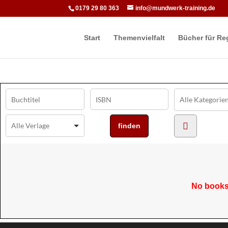
0179 29 80 363
info@mundwerk-training.de
Start
Themenvielfalt
Bücher für Re
No books