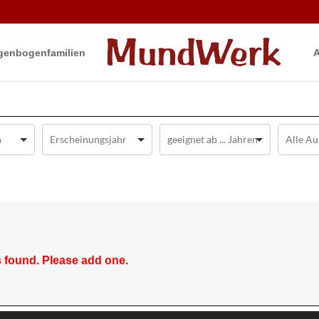
gen­bogen­familien
A
 found. Please add one.