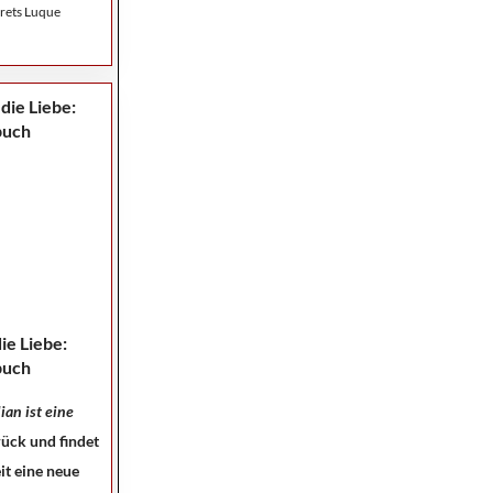
rets Luque
die Liebe:
buch
ian ist eine
rück und findet
it eine neue