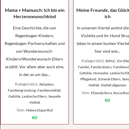
Mama + Mamusch: Ich bin ein
Meine Freunde, das Glüc
Herzenswunschkind
ich
Eine Geschichte, die von
In unserem Viertel wohnt die
Regenbogen-Kindern,
Violetta und ihr Hund Stru
Regenbogen-Partnerschaften und
leben in einem bunten Viertel
von Wunderwunsch-
hier sind wie...
Kindern/Wunderwunsch-Eltern
Kategorie(n):
,
BIPoC
Ein-Elte
erzählt. Vor allem aber auch eine,
,
,
Familie
Familie divers
Familienvie
,
,
Gefühle
Homoehe
Lesbische El
in der es um das...
,
,
Pflegekind
Schwule Eltern
Sexu
Kategorie(n):
,
Adoption
,
Vielfalt
Vielfalt allgemein
,
,
Familiengründung
Familienvielfalt
Von:
Elisenda Roca, Rocia Boni
,
,
Gefühle
Lesbische Eltern
Sexuelle
€0
Vielfalt
Von:
Helene Düperthal
€0