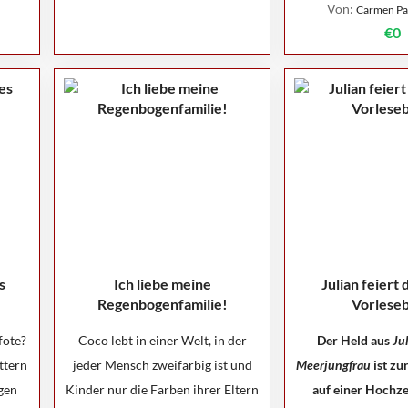
Von:
Carmen Pa
€0
s
Ich liebe meine
Julian feiert 
Regenbogenfamilie!
Vorlese
fote?
Coco lebt in einer Welt, in der
Der Held aus
Jul
ttern
jeder Mensch zweifarbig ist und
Meerjungfrau
ist zu
gen
Kinder nur die Farben ihrer Eltern
auf einer Hochze