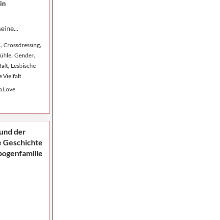
in
eine...
,
,
C
Crossdressing
,
,
ühle
Gender
,
falt
Lesbische
 Vielfalt
a Love