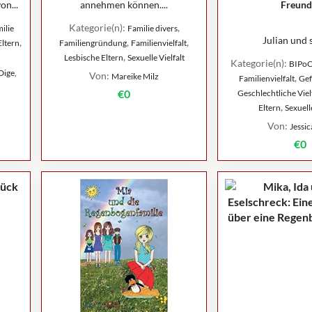
on...
annehmen können....
Freund
Kategorie(n):
,
ilie
Familie divers
Julian und s
,
,
,
Eltern
Familiengründung
Familienvielfalt
,
Lesbische Eltern
Sexuelle Vielfalt
Kategorie(n):
BIPo
Dige,
Von:
Mareike Milz
,
Familienvielfalt
Gef
€0
Geschlechtliche Viel
,
Eltern
Sexuelle
Von:
Jessic
€0