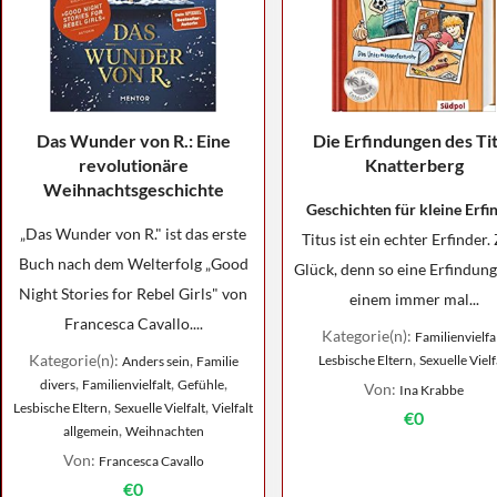
Das Wunder von R.: Eine
Die Erfindungen des Ti
revolutionäre
Knatterberg
Weihnachtsgeschichte
Geschichten für kleine Erfi
„Das Wunder von R." ist das erste
Titus ist ein echter Erfinder
Buch nach dem Welterfolg „Good
Glück, denn so eine Erfindun
Night Stories for Rebel Girls" von
einem immer mal...
Francesca Cavallo....
Kategorie(n):
Familienvielfa
,
Kategorie(n):
,
Lesbische Eltern
Sexuelle Vielf
Anders sein
Familie
,
,
,
divers
Familienvielfalt
Gefühle
Von:
Ina Krabbe
,
,
Lesbische Eltern
Sexuelle Vielfalt
Vielfalt
€0
,
allgemein
Weihnachten
Von:
Francesca Cavallo
€0