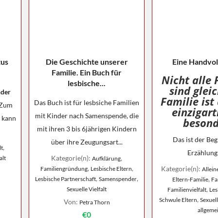
tus
Die Geschichte unserer
Eine Handvol
Familie. Ein Buch für
Nicht alle 
lesbische...
sind gleic
nder
Familie ist
Das Buch ist für lesbsiche Familien
. Zum
einzigart
mit Kinder nach Samenspende, die
g kann
besond
mit ihren 3 bis 6jährigen Kindern
Das ist der Beg
über ihre Zeugungsart...
,
lt
Erzählung 
Kategorie(n):
,
alt
Aufklärung
,
,
Kategorie(n):
Familiengründung
Lesbische Eltern
Allei
,
,
,
Lesbische Partnerschaft
Samenspender
Eltern-Familie
Fa
,
Sexuelle Vielfalt
Familienvielfalt
Les
,
Schwule Eltern
Sexuell
Von:
Petra Thorn
allgeme
€0