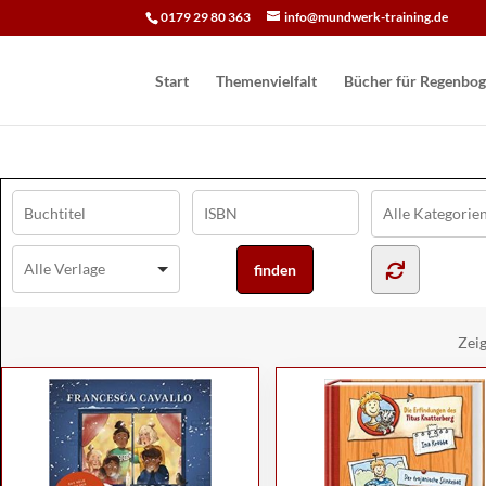
0179 29 80 363
info@mundwerk-training.de
Start
Themenvielfalt
Bücher für Regen­bog
Zei