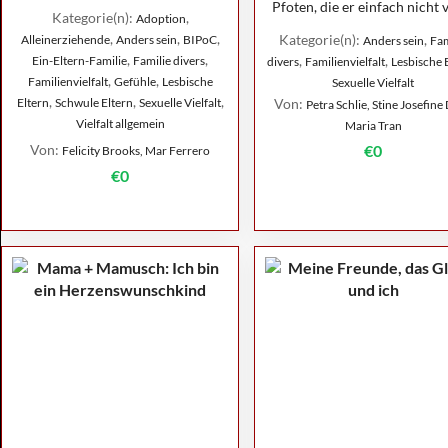
Pfoten, die er einfach nicht v
Kategorie(n):
,
Adoption
,
,
,
Kategorie(n):
,
Alleinerziehende
Anders sein
BIPoC
Anders sein
Fam
,
,
,
,
Ein-Eltern-Familie
Familie divers
divers
Familienvielfalt
Lesbische 
,
,
Familienvielfalt
Gefühle
Lesbische
Sexuelle Vielfalt
,
,
,
Eltern
Schwule Eltern
Sexuelle Vielfalt
Von:
Petra Schlie, Stine Josefine 
Vielfalt allgemein
Maria Tran
Von:
€0
Felicity Brooks, Mar Ferrero
€0