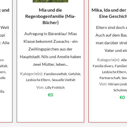
k und
Mia und die
Mika, Ida und der
Regenbogenfamilie (Mia-
Eine Geschich
Bücher)
 Welt
Eltern sind doch al
Aufregung in Bärenklau! Mias
ppi
Auch auf dem Ba
Klasse bekommt Zuwachs - ein
: Alle
man darüber strei
Zwillingspärchen aus der
Vater und ein
Hauptstadt. Nils und Amelie haben
Kategorie(n):
rn-
All
zwei Mütter, leben...
,
,
lfalt
Familie divers
Familien
,
tern
Lesbische Eltern
Kategorie(n):
,
,
Familienvielfalt
Gefühle
,
elle
Partnerschaft
Sex
,
Lesbische Eltern
Sexuelle Vielfalt
Von:
Miriam Lindn
Von:
Lilly Fröhlich
Schulme
lla
€0
€0