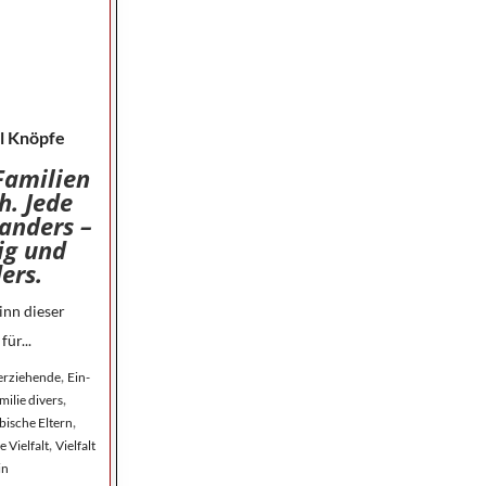
l Knöpfe
Familien
h. Jede
 anders –
ig und
ers.
inn dieser
für...
,
nerziehende
Ein-
,
milie divers
,
bische Eltern
,
e Vielfalt
Vielfalt
in