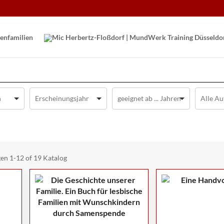
en­familien
gen
1-12 of 19
Katalog