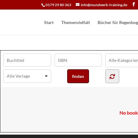
0179 29 80 363
info@mundwerk-training.de
Start
Themenvielfalt
Bücher für Regen­bog
No books