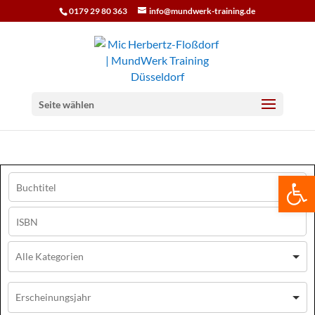
0179 29 80 363
info@mundwerk-training.de
Seite wählen
We