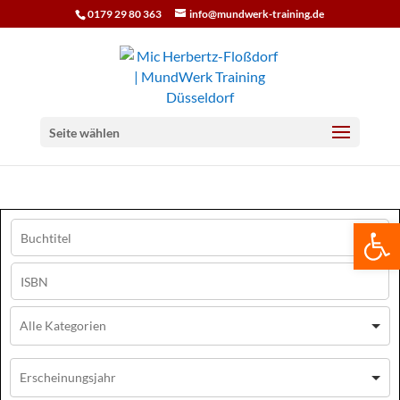
0179 29 80 363
info@mundwerk-training.de
Seite wählen
We