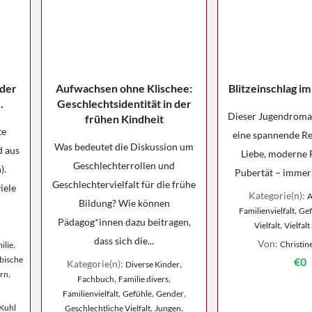
 der
Aufwachsen ohne Klischee:
Blitzeinschlag i
.
Geschlechtsidentität in der
Dieser Jugendroman
frühen Kindheit
te
eine spannende Re
Was bedeutet die Diskussion um
d aus
Liebe, moderne 
Geschlechterrollen und
).
Pubertät – immer 
Geschlechtervielfalt für die frühe
iele
Kategorie(n):
A
Bildung? Wie können
,
Familienvielfalt
Gef
Pädagog*innen dazu beitragen,
,
Vielfalt
Vielfalt
dass sich die...
Von:
,
Christin
ilie
bische
€0
Kategorie(n):
,
Diverse Kinder
,
ern
,
,
Fachbuch
Familie divers
,
,
,
Familienvielfalt
Gefühle
Gender
,
,
 Kuhl
Geschlechtliche Vielfalt
Jungen