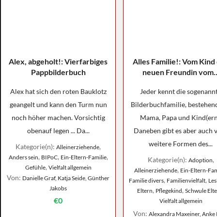
Alex, abgeholt!: Vierfarbiges
Alles Familie!: Vom Kind
Pappbilderbuch
neuen Freundin vom..
Alex hat sich den roten Bauklotz
Jeder kennt die sogenann
geangelt und kann den Turm nun
Bilderbuchfamilie, bestehen
noch höher machen. Vorsichtig
Mama, Papa und Kind(ern
obenauf legen ... Da...
Daneben gibt es aber auch v
weitere Formen des...
Kategorie(n):
,
Alleinerziehende
,
,
,
Anders sein
BIPoC
Ein-Eltern-Familie
Kategorie(n):
,
Adoption
,
Gefühle
Vielfalt allgemein
,
Alleinerziehende
Ein-Eltern-Fam
Von:
Danielle Graf, Katja Seide, Günther
,
,
Familie divers
Familienvielfalt
Les
Jakobs
,
,
Eltern
Pflegekind
Schwule Elt
€0
Vielfalt allgemein
Von:
Alexandra Maxeiner, Anke