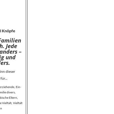
l Knöpfe
Familien
h. Jede
 anders –
ig und
ers.
inn dieser
für...
,
nerziehende
Ein-
,
milie divers
,
bische Eltern
,
e Vielfalt
Vielfalt
in