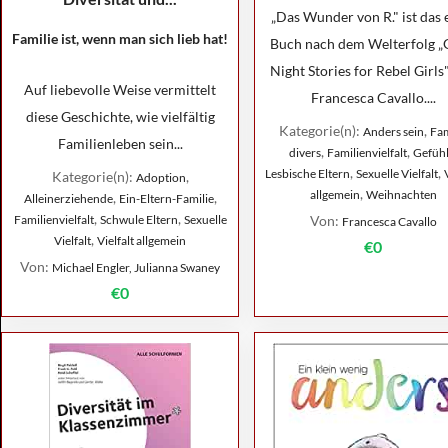
„Das Wunder von R." ist das 
Familie ist, wenn man sich lieb hat!
Buch nach dem Welterfolg 
Night Stories for Rebel Girls
Auf liebevolle Weise vermittelt
Francesca Cavallo....
diese Geschichte, wie vielfältig
Kategorie(n):
,
Anders sein
Fam
Familienleben sein...
,
,
divers
Familienvielfalt
Gefüh
,
,
Lesbische Eltern
Sexuelle Vielfalt
Kategorie(n):
,
Adoption
,
allgemein
Weihnachten
,
,
Alleinerziehende
Ein-Eltern-Familie
,
,
Familienvielfalt
Schwule Eltern
Sexuelle
Von:
Francesca Cavallo
,
Vielfalt
Vielfalt allgemein
€0
Von:
Michael Engler, Julianna Swaney
€0