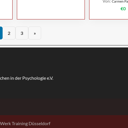
Von:
Carmen Pa
€0
2
3
»
Werk Training Düsseldorf