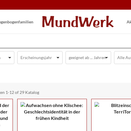
gen­bogen­familien
Ak
gen
1-12 of 29
Katalog