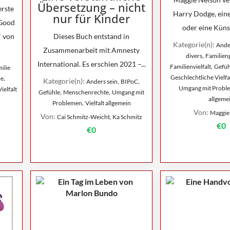
Übersetzung – nicht
erste
Harry Dodge, eine
nur für Kinder
„Good
oder eine Künst
" von
Dieses Buch entstand in
Kategorie(n):
Ande
Zusammenarbeit mit Amnesty
,
divers
Familie
International. Es erschien 2021 –...
,
Familienvielfalt
Gefüh
ilie
,
Geschlechtliche Vielfa
le
Kategorie(n):
,
,
Anders sein
BIPoC
Umgang mit Probl
Vielfalt
,
,
Gefühle
Menschenrechte
Umgang mit
allgeme
,
Problemen
Vielfalt allgemein
Von:
Maggie
Von:
Cai Schmitz-Weicht, Ka Schmitz
€0
€0