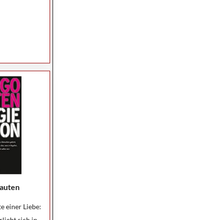
auten
te einer Liebe:
liebt sich in