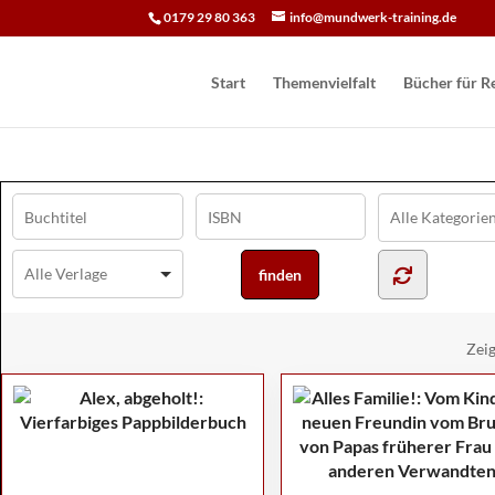
0179 29 80 363
info@mundwerk-training.de
Start
Themenvielfalt
Bücher für Re
Zei