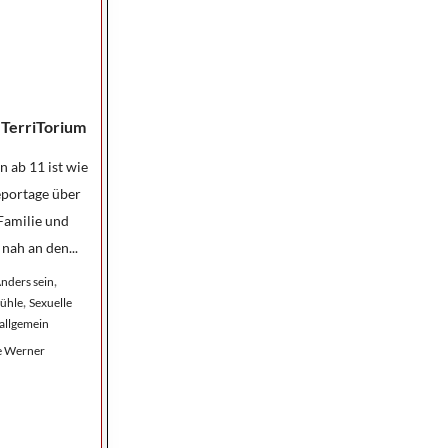
m TerriTorium
 ab 11 ist wie
portage über
Familie und
nah an den...
,
nders sein
,
ühle
Sexuelle
 allgemein
e Werner