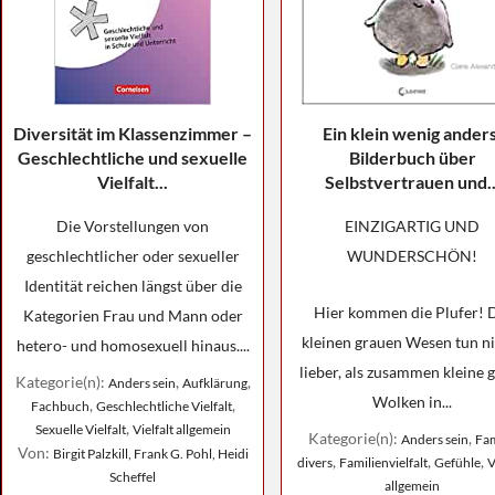
Diversität im Klassenzimmer –
Ein klein wenig anders
Geschlechtliche und sexuelle
Bilderbuch über
Vielfalt...
Selbstvertrauen und..
Die Vorstellungen von
EINZIGARTIG UND
geschlechtlicher oder sexueller
WUNDERSCHÖN!
Identität reichen längst über die
Hier kommen die Plufer! 
Kategorien Frau und Mann oder
kleinen grauen Wesen tun ni
hetero- und homosexuell hinaus....
lieber, als zusammen kleine 
Kategorie(n):
,
,
Anders sein
Aufklärung
Wolken in...
,
,
Fachbuch
Geschlechtliche Vielfalt
,
Sexuelle Vielfalt
Vielfalt allgemein
Kategorie(n):
,
Anders sein
Fam
Von:
Birgit Palzkill, Frank G. Pohl, Heidi
,
,
,
divers
Familienvielfalt
Gefühle
V
Scheffel
allgemein