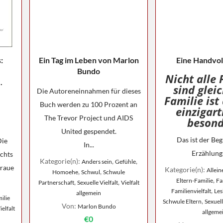
:
Ein Tag im Leben von Marlon
Eine Handvol
Bundo
Nicht alle 
.
sind gleic
Die Autoreneinnahmen für dieses
Familie ist
Buch werden zu 100 Prozent an
einzigart
The Trevor Project und AIDS
besond
United gespendet.
Das ist der Beg
Die
In...
Erzählung 
chts
Kategorie(n):
,
,
Anders sein
Gefühle
graue
Kategorie(n):
Allei
,
,
Homoehe
Schwul
Schwule
,
Eltern-Familie
Fa
,
,
Partnerschaft
Sexuelle Vielfalt
Vielfalt
,
Familienvielfalt
Les
allgemein
ilie
,
Schwule Eltern
Sexuell
Von:
Marlon Bundo
ielfalt
allgeme
€0