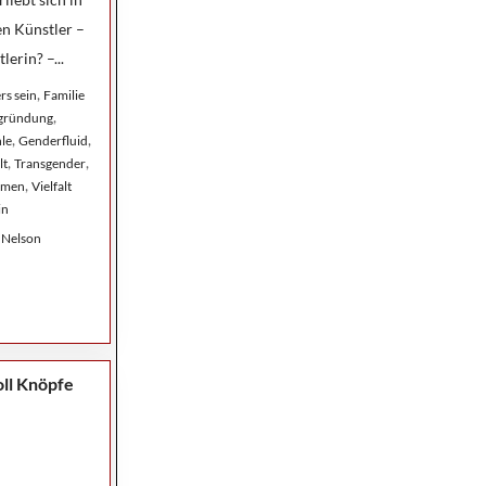
n Künstler –
lerin? –...
,
rs sein
Familie
,
ngründung
,
,
le
Genderfluid
,
,
lt
Transgender
,
emen
Vielfalt
in
 Nelson