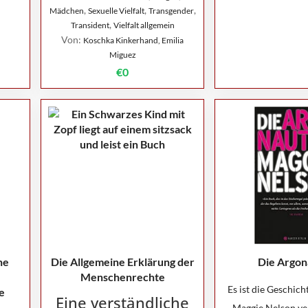
,
,
,
Mädchen
Sexuelle Vielfalt
Transgender
,
Transident
Vielfalt allgemein
Von:
Koschka Kinkerhand, Emilia
Miguez
€0
ne
Die Allgemeine Erklärung der
Die Argon
Menschenrechte
Es ist die Geschich
e
Eine verständliche
Maggie Nelson ver