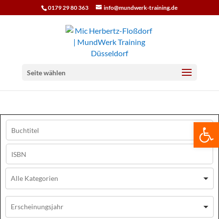
0179 29 80 363
info@mundwerk-training.de
Seite wählen
We