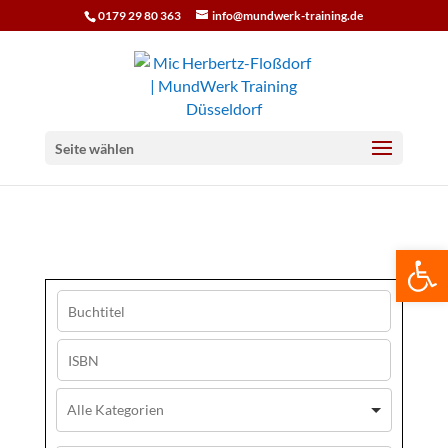
0179 29 80 363
info@mundwerk-training.de
Seite wählen
We