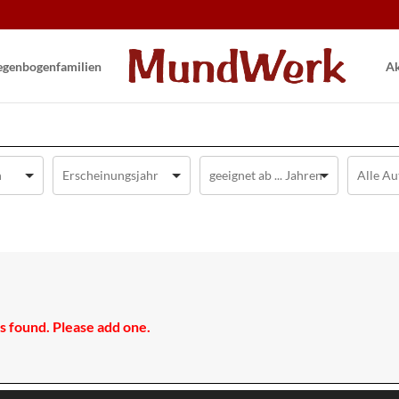
gen­bogen­familien
Ak
 found. Please add one.