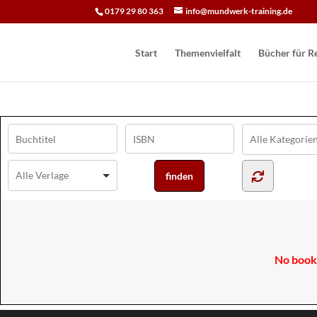
0179 29 80 363
info@mundwerk-training.de
Start
Themenvielfalt
Bücher für Re
No books