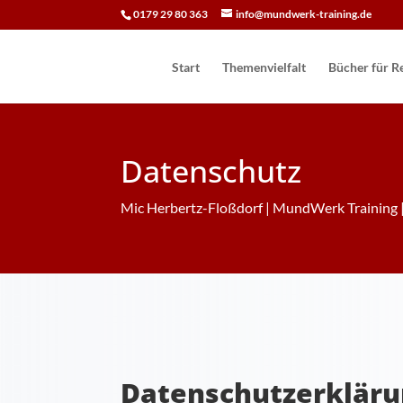
0179 29 80 363
info@mundwerk-training.de
Start
Themenvielfalt
Bücher für Re
Datenschutz
Mic Herbertz-Floßdorf | MundWerk Training |
Datenschutzerklär