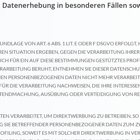
e Datenerhebung in besonderen Fällen so
LAGE VON ART. 6 ABS. 1 LIT. E ODER F DSGVO ERFOLGT, H
EREN SITUATION ERGEBEN, GEGEN DIE VERARBEITUNG IH
UCH FÜR EIN AUF DIESE BESTIMMUNGEN GESTÜTZTES PROFIL
ERARBEITUNG BERUHT, ENTNEHMEN SIE DIESER DATENSCH
NEN PERSONENBEZOGENEN DATEN NICHT MEHR VERARBEITEN
 DIE VERARBEITUNG NACHWEISEN, DIE IHRE INTERESSEN
GELTENDMACHUNG, AUSÜBUNG ODER VERTEIDIGUNG VON 
N VERARBEITET, UM DIREKTWERBUNG ZU BETREIBEN, SO H
G SIE BETREFFENDER PERSONENBEZOGENER DATEN ZUM 
PROFILING, SOWEIT ES MIT SOLCHER DIREKTWERBUNG IN VE