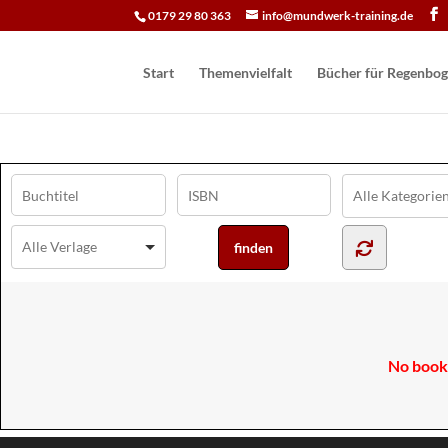
0179 29 80 363
info@mundwerk-training.de
Start
Themenvielfalt
Bücher für Regen­bog
No books