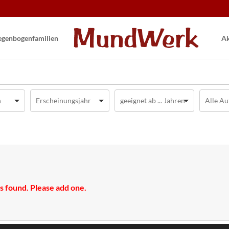
gen­bogen­familien
Ak
 found. Please add one.