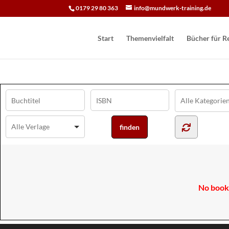
0179 29 80 363
info@mundwerk-training.de
Start
Themenvielfalt
Bücher für Re
No books