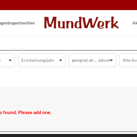
gen­bogen­familien
Ak
 found. Please add one.