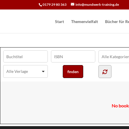
0179 29 80 363
info@mundwerk-training.de
Start
Themenvielfalt
Bücher für Re
No books