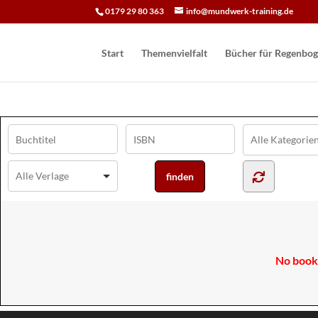
0179 29 80 363
info@mundwerk-training.de
Start
Themenvielfalt
Bücher für Regen­bog
No books