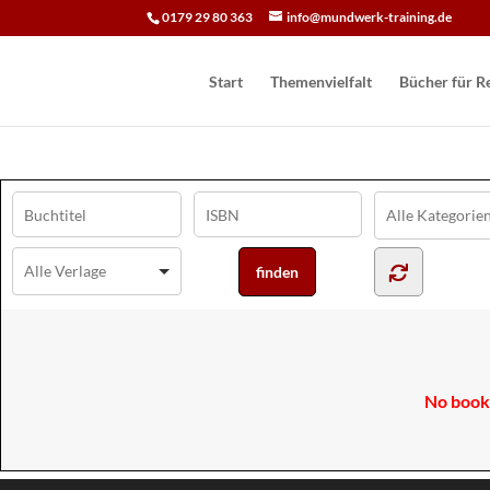
0179 29 80 363
info@mundwerk-training.de
Start
Themenvielfalt
Bücher für Re
No books