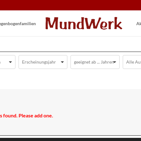
gen­bogen­familien
Ak
 found. Please add one.