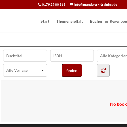
0179 29 80 363
info@mundwerk-training.de
Start
Themenvielfalt
Bücher für Regen­bog
No books