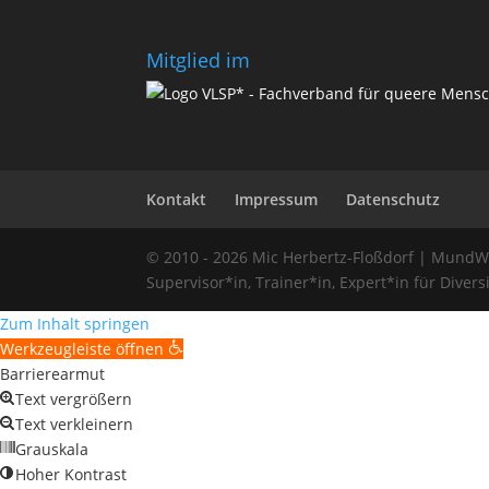
Mitglied im
Kontakt
Impressum
Datenschutz
© 2010 - 2026 Mic Herbertz-Floßdorf | MundW
Supervisor*in, Trainer*in, Expert*in für Divers
Zum Inhalt springen
Werkzeugleiste öffnen
Barrierearmut
Text vergrößern
Text verkleinern
Grauskala
Hoher Kontrast