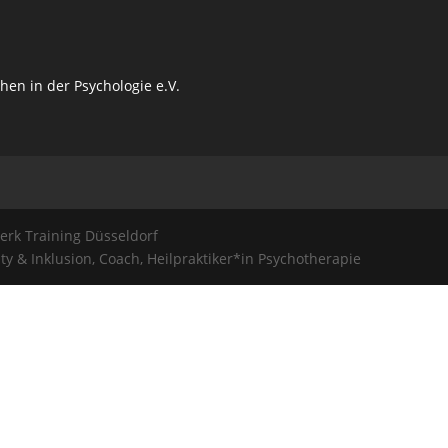
erk Training Düsseldorf
ity & Inklusion, Coach, Heilpraktiker*in Psychotherapie