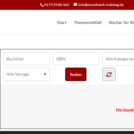
0179 29 80 363
info@mundwerk-training.de
Start
Themenvielfalt
Bücher für Re
No books