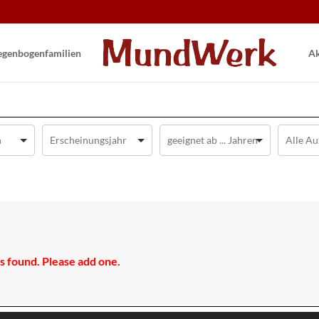
gen­bogen­familien
Ak
 found. Please add one.