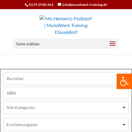
0179 29 80 363
info@mundwerk-training.de
Seite wählen
We