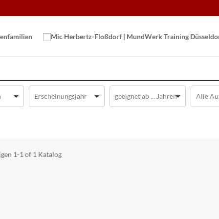
en­familien
igen
1-1 of 1
Katalog