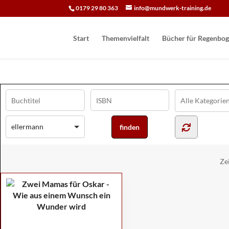
0179 29 80 363
info@mundwerk-training.de
Start
Themenvielfalt
Bücher für Regen­bog
ellermann
Ze