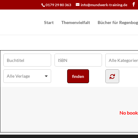
0179 29 80 363
info@mundwerk-training.de
Start
Themenvielfalt
Bücher für Regen­bog
No books