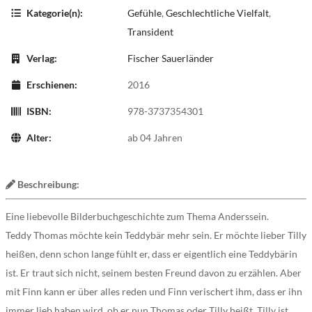
Kategorie(n):
Gefühle
,
Geschlechtliche Vielfalt
,
Transident
Verlag:
Fischer Sauerländer
Erschienen:
2016
ISBN:
978-3737354301
Alter:
ab 04 Jahren
Beschreibung:
Eine liebevolle Bilderbuchgeschichte zum Thema Anderssein.
Teddy Thomas möchte kein Teddybär mehr sein. Er möchte lieber Tilly
heißen, denn schon lange fühlt er, dass er eigentlich eine Teddybärin
ist. Er traut sich nicht, seinem besten Freund davon zu erzählen. Aber
mit Finn kann er über alles reden und Finn verischert ihm, dass er ihn
immer lieb haben wird, ob er nun Thomas oder Tilly heißt. Tilly ist