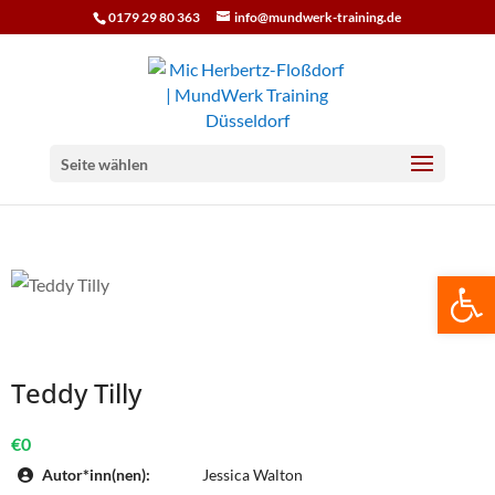
0179 29 80 363
info@mundwerk-training.de
Seite wählen
We
Teddy Tilly
€0
Autor*inn(nen):
Jessica Walton