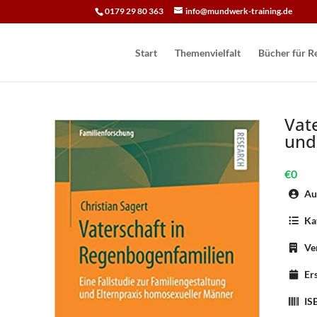
0179 29 80 363
info@mundwerk-training.de
Start
Themenvielfalt
Bücher für Re
Vat
und
€0
Aut
Kat
Ver
Ers
IS