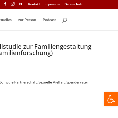
Kontakt
Impressum
Datenschutz
tuelles
zur Person
Podcast
llstudie zur Familiengestaltung
amilienforschung)
Schwule Partnerschaft
,
Sexuelle Vielfalt
,
Spendervater
We