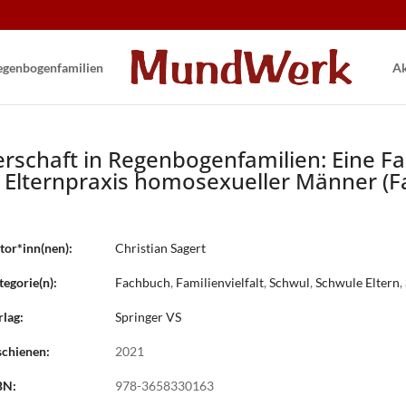
gen­bogen­familien
Ak
erschaft in Regenbogenfamilien: Eine Fa
 Elternpraxis homosexueller Männer (F
or*inn(nen):
Christian Sagert
egorie(n):
Fachbuch
,
Familienvielfalt
,
Schwul
,
Schwule Eltern
,
lag:
Springer VS
chienen:
2021
BN:
978-3658330163