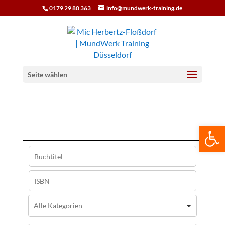
0179 29 80 363
info@mundwerk-training.de
Seite wählen
We