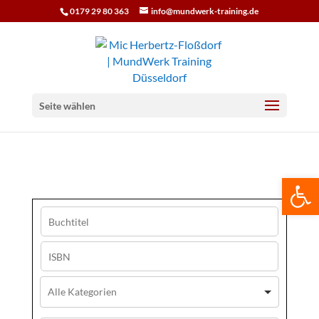
0179 29 80 363
info@mundwerk-training.de
Seite wählen
We