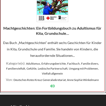
Machtgeschichten: Ein Fortbildungsbuch zu Adultismus für
Kita, Grundschule...
Das Buch „Machtgeschichten“ enthält sechs Geschichten für Kinder
in Kita, Grundschule und Familie. Sie handeln von Kindern, die
herausfordernde Situationen...
Kategorie(n):
,
,
,
,
Adultismus
Erfahrungsberichte
Fachbuch
Familie divers
,
,
,
,
Familienvielfalt
Gefühle
Lesbische Partnerschaft
Umgang mit Problemen
Vielfalt allgemein
Von:
Deutsches Rotes Kreuz Generalsekretariat, Anne Sophie Winkelmann
€0