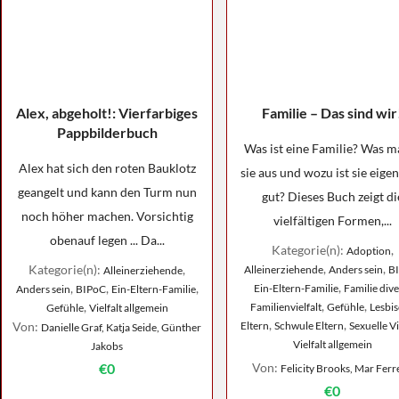
Alex, abgeholt!: Vierfarbiges
Familie – Das sind wir
Pappbilderbuch
Was ist eine Familie? Was m
Alex hat sich den roten Bauklotz
sie aus und wozu ist sie eigen
geangelt und kann den Turm nun
gut? Dieses Buch zeigt di
noch höher machen. Vorsichtig
vielfältigen Formen,...
obenauf legen ... Da...
Kategorie(n):
,
Adoption
,
,
Kategorie(n):
,
Alleinerziehende
Anders sein
B
Alleinerziehende
,
,
,
,
Ein-Eltern-Familie
Familie dive
Anders sein
BIPoC
Ein-Eltern-Familie
,
,
,
Familienvielfalt
Gefühle
Lesbi
Gefühle
Vielfalt allgemein
,
,
Von:
Eltern
Schwule Eltern
Sexuelle Vi
Danielle Graf, Katja Seide, Günther
Vielfalt allgemein
Jakobs
€0
Von:
Felicity Brooks, Mar Ferr
€0