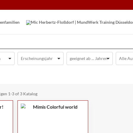
en­familien
igen
1-3 of 3
Katalog