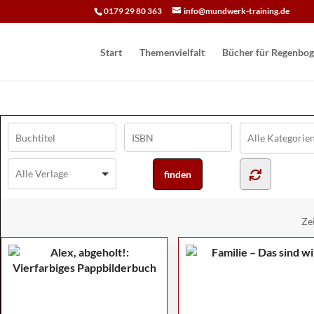
0179 29 80 363
info@mundwerk-training.de
Start
Themenvielfalt
Bücher für Regen­bog
Ze