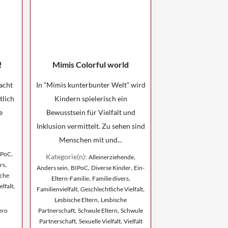
!
Mimis Colorful world
acht
In “Mimis kunterbunter Welt” wird
tlich
Kindern spielerisch ein
e
Bewusstsein für Vielfalt und
Inklusion vermittelt. Zu sehen sind
Menschen mit und...
,
IPoC
Kategorie(n):
,
Alleinerziehende
,
rs
,
,
,
Anders sein
BIPoC
Diverse Kinder
Ein-
sche
,
,
Eltern-Familie
Familie divers
,
elfalt
,
,
Familienvielfalt
Geschlechtliche Vielfalt
,
Lesbische Eltern
Lesbische
,
,
ero
Partnerschaft
Schwule Eltern
Schwule
,
,
Partnerschaft
Sexuelle Vielfalt
Vielfalt