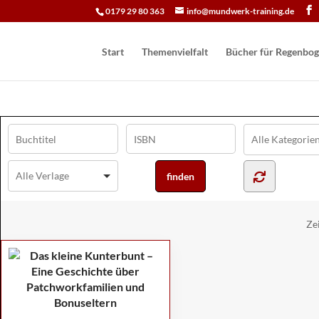
0179 29 80 363
info@mundwerk-training.de
Start
Themenvielfalt
Bücher für Regen­bog
Ze