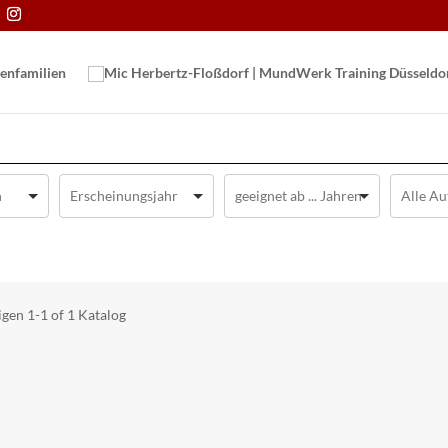
en­familien
igen
1-1 of 1
Katalog