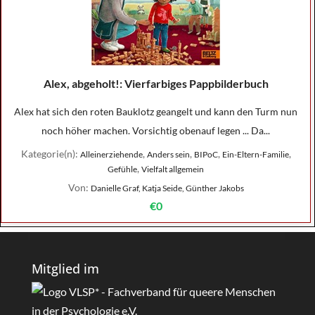
Alex, abgeholt!: Vierfarbiges Pappbilderbuch
Alex hat sich den roten Bauklotz geangelt und kann den Turm nun
noch höher machen. Vorsichtig obenauf legen ... Da...
Kategorie(n):
,
,
,
,
Alleinerziehende
Anders sein
BIPoC
Ein-Eltern-Familie
,
Gefühle
Vielfalt allgemein
Von:
Danielle Graf, Katja Seide, Günther Jakobs
€0
Mitglied im