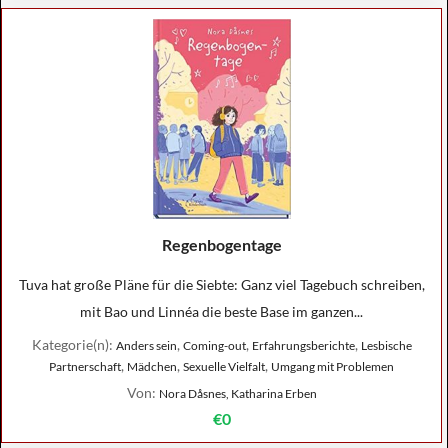
Regenbogentage
Tuva hat große Pläne für die Siebte: Ganz viel Tagebuch schreiben,
mit Bao und Linnéa die beste Base im ganzen...
Kategorie(n):
,
,
,
Anders sein
Coming-out
Erfahrungsberichte
Lesbische
,
,
,
Partnerschaft
Mädchen
Sexuelle Vielfalt
Umgang mit Problemen
Von:
Nora Dåsnes, Katharina Erben
€0