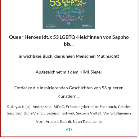
Queer Heroes (dt.): 53 LGBTQ-Held*innen von Sappho
bis...
in wichtiges Buch, das jungen Menschen Mut macht!
Augezeichnet mit dem KIMI-Siegel
Entdecke die inspirierenden Geschichten von 53 queeren
Künstlern,...
Kategorie(n):
,
,
,
,
,
Anders sein
BIPoC
Erfahrungsberichte
Fachbuch
Gender
,
,
,
,
Geschlechtliche Vielfalt
Lesbisch
Schwul
Sexuelle Vielfalt
Vielfalt allgemein
Von:
Arabelle Sicardi, Sarah Tanat-Jones
€0