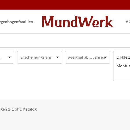
gen­bogen­familien
Ak
DI-Netz
Montus
igen
1-1 of 1
Katalog