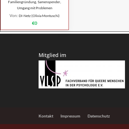
,
,
Familiengründung
Samenspender
Umgang mit Problemen
Von:
DI-Netz (Olivia Montuschi)
€0
Mitglied im
Kontakt
Impressum
Datenschutz