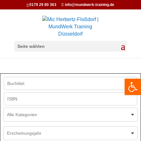
0179 29 80 363
info@mundwerk-training.de
Seite wählen
We