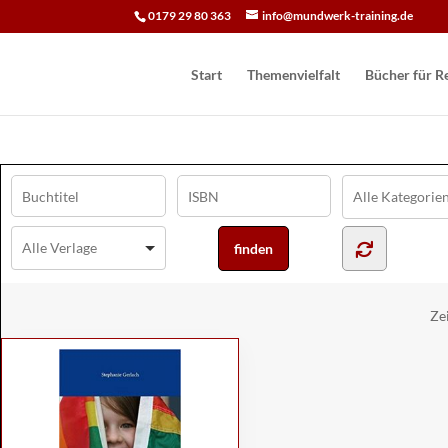
0179 29 80 363
info@mundwerk-training.de
Start
Themenvielfalt
Bücher für Re
Ze