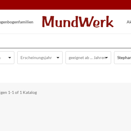
gen­bogen­familien
Ak
Stephan
igen
1-1 of 1
Katalog