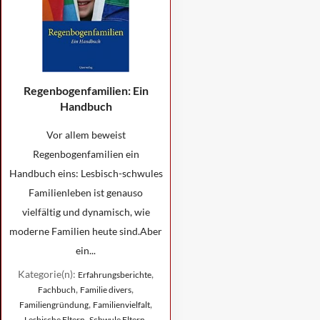
Regenbogenfamilien: Ein
Handbuch
Vor allem beweist
Regenbogenfamilien ein
Handbuch eins: Lesbisch-schwules
Familienleben ist genauso
vielfältig und dynamisch, wie
moderne Familien heute sind.Aber
ein...
Kategorie(n):
,
Erfahrungsberichte
,
,
Fachbuch
Familie divers
,
,
Familiengründung
Familienvielfalt
,
,
Lesbische Eltern
Schwule Eltern