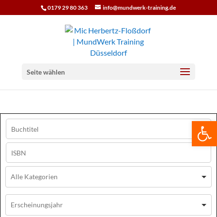
0179 29 80 363
info@mundwerk-training.de
Seite wählen
We