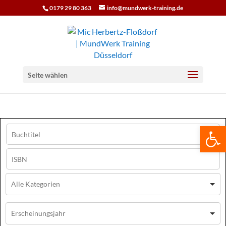
0179 29 80 363
info@mundwerk-training.de
Seite wählen
We