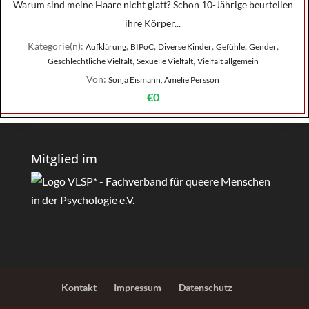
Warum sind meine Haare nicht glatt? Schon 10-Jährige beurteilen
ihre Körper...
Kategorie(n):
,
,
,
,
,
Aufklärung
BIPoC
Diverse Kinder
Gefühle
Gender
,
,
Geschlechtliche Vielfalt
Sexuelle Vielfalt
Vielfalt allgemein
Von:
Sonja Eismann, Amelie Persson
€0
Mitglied im
Kontakt
Impressum
Datenschutz