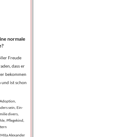
ine normale
e?
oller Freude
aden, dass er
ster bekommen
 und ist schon
,
Adoption
,
ders sein
Ein-
,
milie divers
,
,
hle
Pflegekind
tern
 Míša Alexander