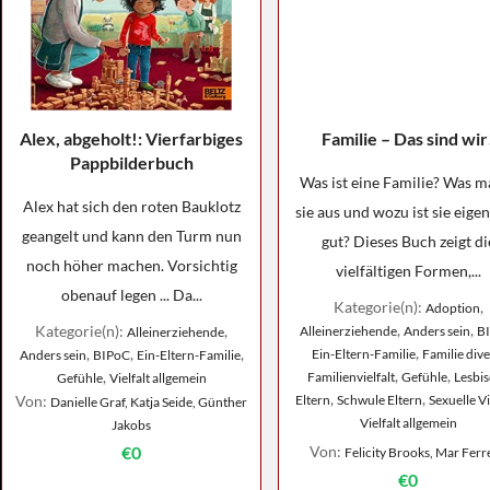
Alex, abgeholt!: Vierfarbiges
Familie – Das sind wir
Pappbilderbuch
Was ist eine Familie? Was m
Alex hat sich den roten Bauklotz
sie aus und wozu ist sie eigen
geangelt und kann den Turm nun
gut? Dieses Buch zeigt di
noch höher machen. Vorsichtig
vielfältigen Formen,...
obenauf legen ... Da...
Kategorie(n):
,
Adoption
,
,
Kategorie(n):
,
Alleinerziehende
Anders sein
B
Alleinerziehende
,
,
,
,
Ein-Eltern-Familie
Familie dive
Anders sein
BIPoC
Ein-Eltern-Familie
,
,
,
Familienvielfalt
Gefühle
Lesbi
Gefühle
Vielfalt allgemein
,
,
Von:
Eltern
Schwule Eltern
Sexuelle Vi
Danielle Graf, Katja Seide, Günther
Vielfalt allgemein
Jakobs
€0
Von:
Felicity Brooks, Mar Ferr
€0