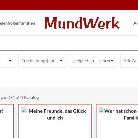
gen­bogen­familien
Ak
igen
1-4 of 4
Katalog