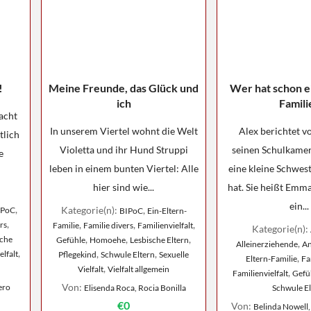
!
Meine Freunde, das Glück und
Wer hat schon e
ich
Famili
acht
In unserem Viertel wohnt die Welt
Alex berichtet v
tlich
Violetta und ihr Hund Struppi
seinen Schulkamer
e
leben in einem bunten Viertel: Alle
eine kleine Schwe
hier sind wie...
hat. Sie heißt Emma
ein...
,
Kategorie(n):
,
IPoC
BIPoC
Ein-Eltern-
,
,
,
,
rs
Familie
Familie divers
Familienvielfalt
Kategorie(n):
,
,
,
sche
Gefühle
Homoehe
Lesbische Eltern
,
Alleinerziehende
An
,
,
,
elfalt
Pflegekind
Schwule Eltern
Sexuelle
,
Eltern-Familie
Fa
,
Vielfalt
Vielfalt allgemein
,
Familienvielfalt
Gefü
Von:
ero
Elisenda Roca, Rocia Bonilla
Schwule El
€0
Von:
Belinda Nowell,