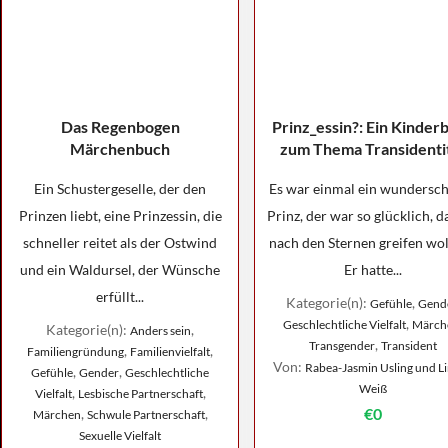
Das Regenbogen
Prinz_essin?: Ein Kinder
Märchenbuch
zum Thema Transidenti
Ein Schustergeselle, der den
Es war einmal ein wundersc
Prinzen liebt, eine Prinzessin, die
Prinz, der war so glücklich, d
schneller reitet als der Ostwind
nach den Sternen greifen wollt
und ein Waldursel, der Wünsche
Er hatte...
erfüllt...
Kategorie(n):
,
Gefühle
Gend
,
Geschlechtliche Vielfalt
Märch
Kategorie(n):
,
Anders sein
,
Transgender
Transident
,
,
Familiengründung
Familienvielfalt
Von:
Rabea-Jasmin Usling und Li
,
,
Gefühle
Gender
Geschlechtliche
Weiß
,
,
Vielfalt
Lesbische Partnerschaft
€0
,
,
Märchen
Schwule Partnerschaft
Sexuelle Vielfalt