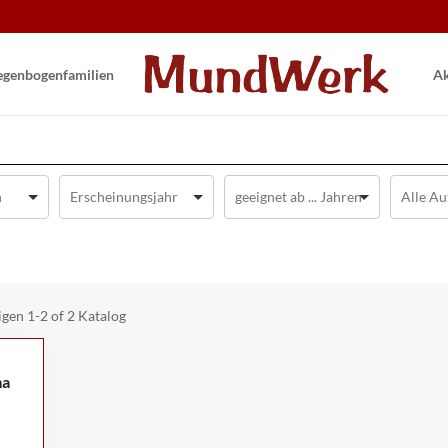
gen­bogen­familien
Ak
igen
1-2 of 2
Katalog