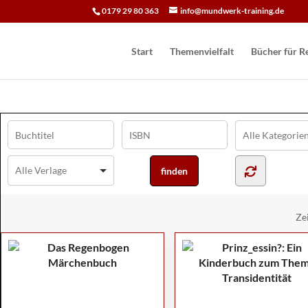
0179 29 80 363
info@mundwerk-training.de
Start
Themenvielfalt
Bücher für Re
Ze