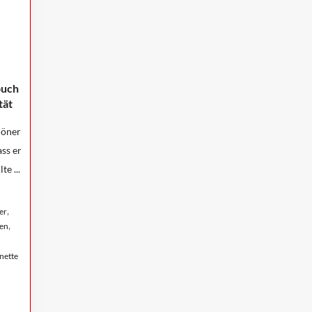
buch
tät
höner
ass er
e ...
,
er
,
en
nette