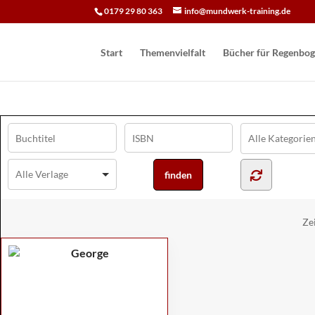
0179 29 80 363
info@mundwerk-training.de
Start
Themenvielfalt
Bücher für Regen­bog
Ze