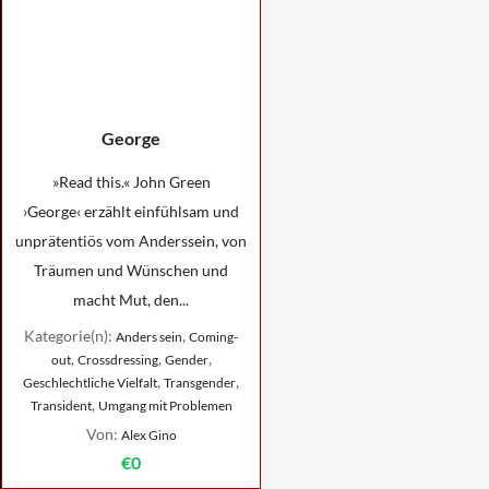
George
»Read this.« John Green
›George‹ erzählt einfühlsam und
unprätentiös vom Anderssein, von
Träumen und Wünschen und
macht Mut, den...
Kategorie(n):
,
Anders sein
Coming-
,
,
,
out
Crossdressing
Gender
,
,
Geschlechtliche Vielfalt
Transgender
,
Transident
Umgang mit Problemen
Von:
Alex Gino
€0