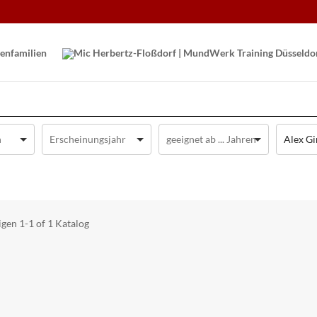
en­familien
Alex G
igen
1-1 of 1
Katalog