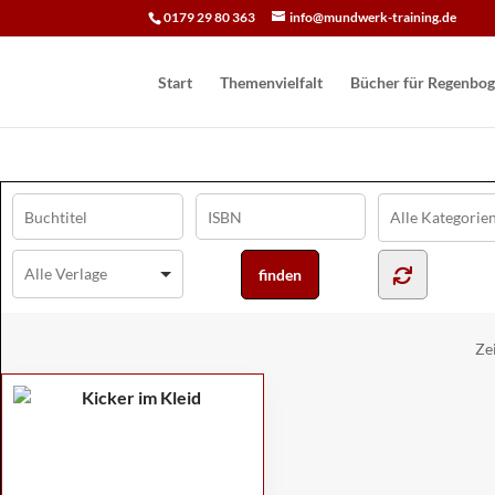
0179 29 80 363
info@mundwerk-training.de
Start
Themenvielfalt
Bücher für Regen­bog
Ze