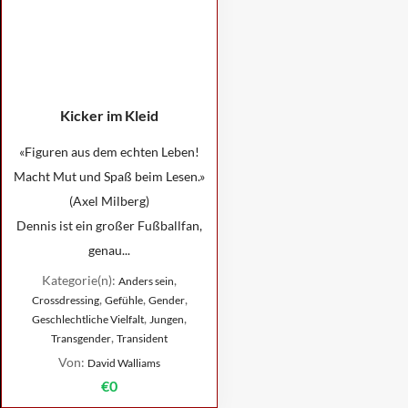
Kicker im Kleid
«Figuren aus dem echten Leben!
Macht Mut und Spaß beim Lesen.»
(Axel Milberg)
Dennis ist ein großer Fußballfan,
genau...
Kategorie(n):
,
Anders sein
,
,
,
Crossdressing
Gefühle
Gender
,
,
Geschlechtliche Vielfalt
Jungen
,
Transgender
Transident
Von:
David Walliams
€0