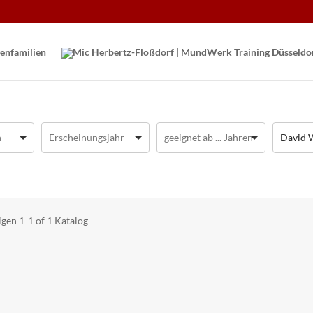
en­familien
David 
igen
1-1 of 1
Katalog