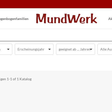
gen­bogen­familien
Ak
igen
1-1 of 1
Katalog