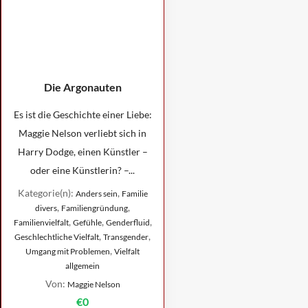
Die Argonauten
Es ist die Geschichte einer Liebe:
Maggie Nelson verliebt sich in
Harry Dodge, einen Künstler –
oder eine Künstlerin? –...
Kategorie(n):
,
Anders sein
Familie
,
,
divers
Familiengründung
,
,
,
Familienvielfalt
Gefühle
Genderfluid
,
,
Geschlechtliche Vielfalt
Transgender
,
Umgang mit Problemen
Vielfalt
allgemein
Von:
Maggie Nelson
€0