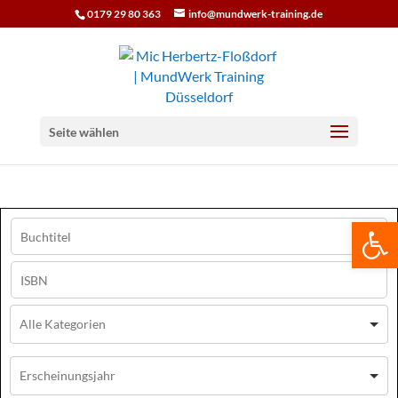
0179 29 80 363
info@mundwerk-training.de
Seite wählen
We