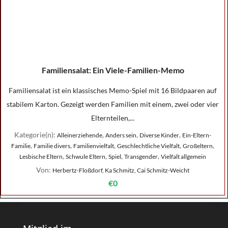
Familiensalat: Ein Viele-Familien-Memo
Familiensalat ist ein klassisches Memo-Spiel mit 16 Bildpaaren auf
stabilem Karton. Gezeigt werden Familien mit einem, zwei oder vier
Elternteilen,...
Kategorie(n):
,
,
,
Alleinerziehende
Anders sein
Diverse Kinder
Ein-Eltern-
,
,
,
,
,
Familie
Familie divers
Familienvielfalt
Geschlechtliche Vielfalt
Großeltern
,
,
,
,
Lesbische Eltern
Schwule Eltern
Spiel
Transgender
Vielfalt allgemein
Von:
Herbertz-Floßdorf, Ka Schmitz, Cai Schmitz-Weicht
€0