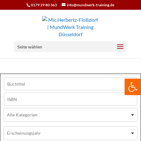
0179 29 80 363
info@mundwerk-training.de
Seite wählen
We